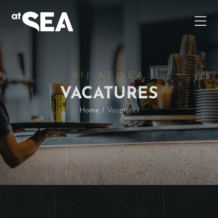
BIJ AT SEA
VACATURES
Home
/
Vacatures