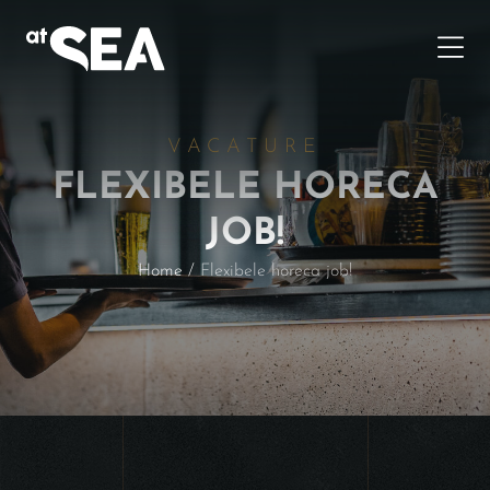
VACATURE
FLEXIBELE HORECA
JOB!
Home
/
Flexibele horeca job!