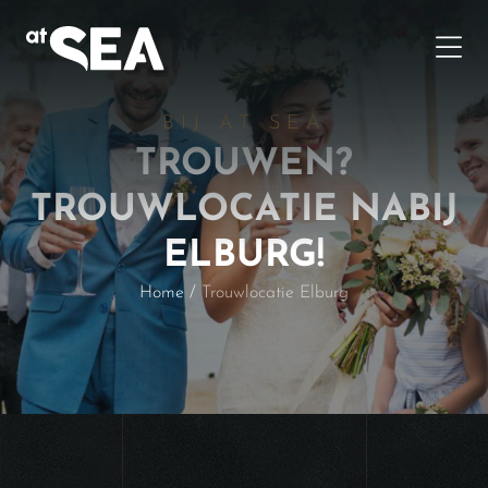
BIJ AT SEA
TROUWEN?
TROUWLOCATIE NABIJ
ELBURG!
Home
/
Trouwlocatie Elburg