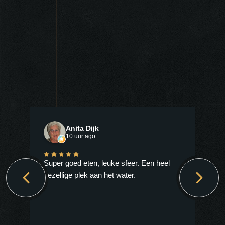
Anita Dijk
10 uur ago
Er
Super goed eten, leuke sfeer. Een heel
gezellige plek aan het water.