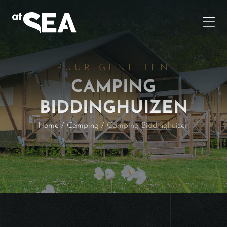
PUUR GENIETEN
CAMPING
BIDDINGHUIZEN
Home
/
Camping
/
Camping Biddinghuizen