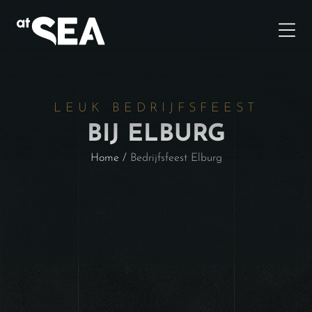
LEUK BEDRIJFSFEEST
BIJ ELBURG
Home
/
Bedrijfsfeest Elburg