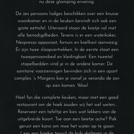
nu deze glamping ervaring.
De zes persoons lodges beschikken over een knusse
woonkamer en in de keuken bevindt zich ook een
grote eettafel. Uiteraard staan de kastje vol met
alle benodigdheden. Tevens is er een waterkoker,
Nespresso apparaat, fornuis en koelkast aanwezig.
Er zijn twee slaapvertrekken. In de eerste staat een
tweepersoonsbed en kledingkast. Een tweetal
stapelbedden vind je in de andere kamer. De
sanitaire voorzieningen bevinden zich in een apart
complex. ’s Morgens kan je vanaf je veranda de zon
op zien komen. Wow!
Heel fijn die complete keuken, maar met een goed
restaurant om de hoek zouden wij het wel weten…
Reserveer een tafeltje en kies wat lekkers van de
uitgebreide kaart. Toe aan een beetje actie? Pak
gerust een kano om mee het water op te gaan.
Lees een boekje terwijl de kids skelteren in de